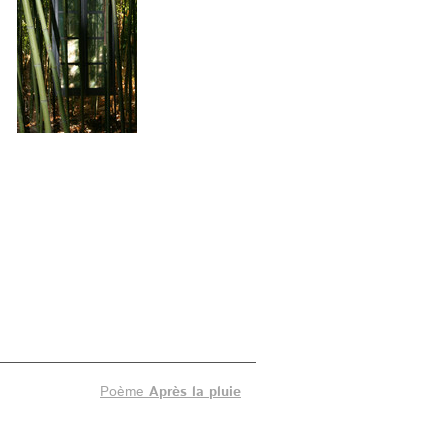
Poème
Après la pluie