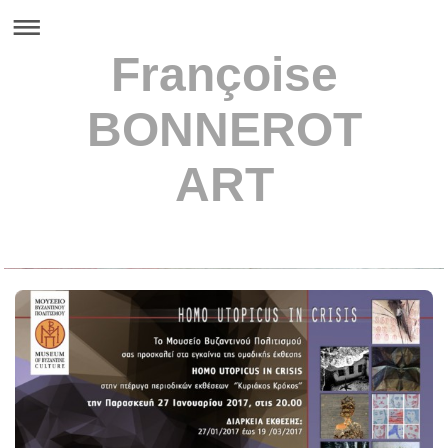
Françoise
BONNEROT
ART
Françoise BONNEROT