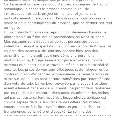
Certainement comme beaucoup d'autres, imprégnée de tradition
romantique, je conçois le paysage comme le lieu de
l'introspection et de la projection mentale, et je me suis
particulièrement interrogée sur l'émotion que nous procure le
moment de la contemplation du paysage, que ce dernier soit réel
ou figuré.
Utilisant des techniques de reproduction devenues banales, je
photographie ou filme lors de promenades, souvent au zoom.
Mes paysages sont dépourvus de tout personnage auquel
s'identifier, laissant le spectateur a priori en dehors de l'image. Je
collecte des morceaux de lointains inaccessibles, tels des
échantillons. Il ne s'agit pas d'une démarche purement
photographique, l'image saisie étant juste envisagée comme
matériau et support pour le travail numérique et pictural réalisé
ensuite. Les prises de vue sont effectuées systématiquement à
contre-jour, afin d'accentuer le phénomène de réverbération du
miroir sur lequel elles sont ensuite transférées par l'intermédiaire
d'un voile de soie. La lumière renvoyée par le support se situe
essentiellement dans les cieux, créant une profondeur renforcée
par les touches de peinture, découpant les arbres et les roches
qui par contraste se font matière. L'image photographique est
comme aspirée dans la simultanéité des différentes strates,
emprisonnée et à la fois révélée dans un jeu de surface et de
transparence, de lumière et d'opacité. La somme des