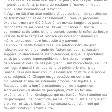
interventions constitue une sorte de peau, à la fois perméable et
impénétrable. Ainsi, je tente de restituer à l’œuvre un hic et
nunc, entre incarnation et réfraction.
Il s'agit en fait d'un acte multiple d' appropriation, de substitution,
de transformation et de dépassement du réel, ce processus
exorcisant mon anxiété à face à un monde tangible et pourtant
déconnecté de ma présence. J'avais un cancer quand j'ai
commencé cette série, et je la conçois comme le reflet du besoin
vital de saisir le temps et l'espace qui nous sont donnés en
même temps que notre incapacité à y parvenir.
Le choix de petits formats crée une relation intimiste avec
l'observateur et lui demande de l'attention. Leur succession
suggère un déroulement spatio-temporel, auquel le spectateur
participe presque imperceptiblement lors de son propre
déplacement: celui de ses pas quand il suit l'accrochage, celui de
son regard quand il se rapproche et pénètre le champ de
l'image, celui des deux conjugués dans son point de vue mobile
et sa subjectivité. Chaque image possède en outre un
mouvement et une vie intérieure propres, car sujette aux
fluctuations de la lumière extérieure du lieu d'exposition.
À travers ces variations de perception, c'est en fait une
expérience phénoménologique qui est tentée. Mon intention est
de provoquer une incertitude, même infime, quant à ce que l'on
croit voir et savoir, dans la ré-contextualisation d'un réel qui
devient ontologiquement autre.