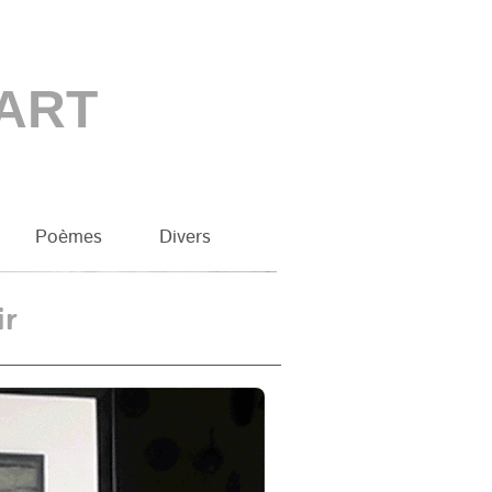
 ART
Poèmes
Divers
ir