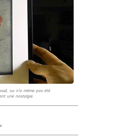
passé, ou n'a même pas été.
sent une nostalgie.
re